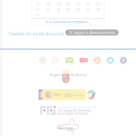
17
18
19
20
21
22
23
24
25
26
27
28
29
30
31
Ir a calendario completo...
Tweets de esaludmurcia