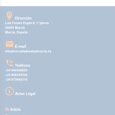
Dirección
Luis Fontes Pagán 9, 1ª planta
30003 Murcia
Murcia, España
E-mail
info@escueladesaludmurcia.es
Teléfono
+34 968356655
-
+34 968359348
-
+34 673992510
Aviso Legal
Inicio