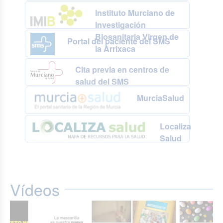
Instituto Murciano de
Investigación
Biosanitaria Virgen de
Portal del paciente del SMS
la Arrixaca
Cita previa en centros de
salud del SMS
MurciaSalud
Localiza
Salud
Vídeos