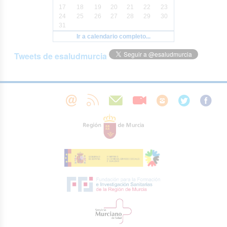
17
18
19
20
21
22
23
24
25
26
27
28
29
30
31
Ir a calendario completo...
Tweets de esaludmurcia