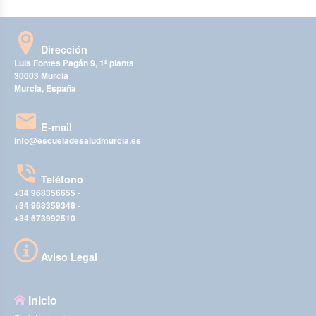
Dirección
Luis Fontes Pagán 9, 1ª planta
30003 Murcia
Murcia, España
E-mail
info@escueladesaludmurcia.es
Teléfono
+34 968356655
-
+34 968359348
-
+34 673992510
Aviso Legal
Inicio