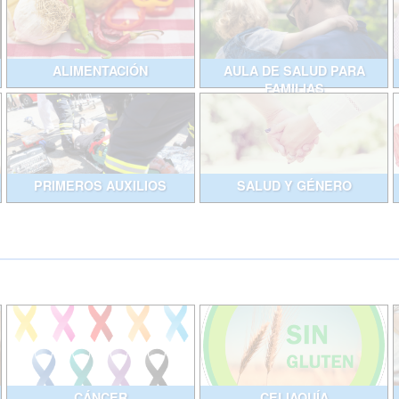
ALIMENTACIÓN
AULA DE SALUD PARA
FAMILIAS
PRIMEROS AUXILIOS
SALUD Y GÉNERO
CÁNCER
CELIAQUÍA