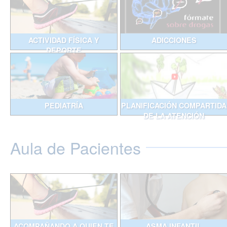
ACTIVIDAD FÍSICA Y
ADICCIONES
DEPORTE
PEDIATRÍA
PLANIFICACIÓN COMPARTIDA
DE LA ATENCIÓN
Aula de Pacientes
ACOMPAÑANDO A QUIEN TE
ASMA INFANTIL