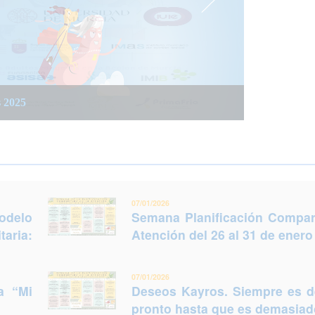
 integrada social y sanitaria: Trabajar juntos
 del 26 al 31 de enero (Murcia)
s 2025
legir otro futuro
07/01/2026
odelo
Semana Planificación Compart
taria:
Atención del 26 al 31 de enero
07/01/2026
a “Mi
Deseos Kayros. Siempre es 
pronto hasta que es demasiado