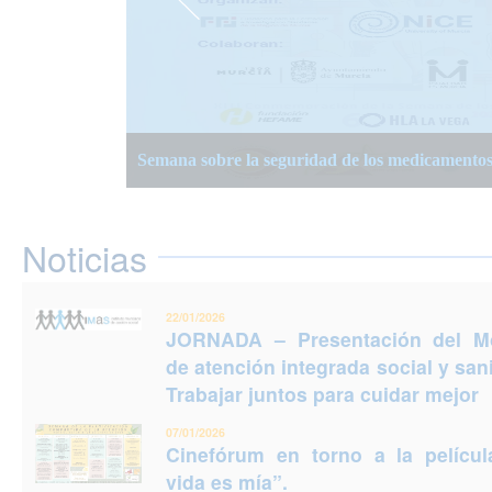
JORNADA – Presentación del Modelo de atención
Semana Planificación Compartida de la Atención
XIII Semanas Adultos Mayores en Murcia 2025
para cuidar mejor
Semana sobre la seguridad de los medicamento
Jornadas Prevención del Suicidio 2025: Puedes e
Noticias
22/01/2026
JORNADA – Presentación del M
de atención integrada social y sani
Trabajar juntos para cuidar mejor
07/01/2026
Cinefórum en torno a la películ
vida es mía”.