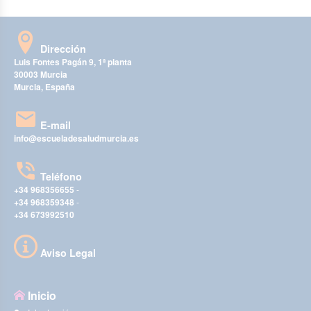
Dirección
Luis Fontes Pagán 9, 1ª planta
30003 Murcia
Murcia, España
E-mail
info@escueladesaludmurcia.es
Teléfono
+34 968356655
-
+34 968359348
-
+34 673992510
Aviso Legal
Inicio