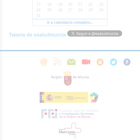
17
18
19
20
21
22
23
24
25
26
27
28
29
30
31
Ir a calendario completo...
Tweets de esaludmurcia