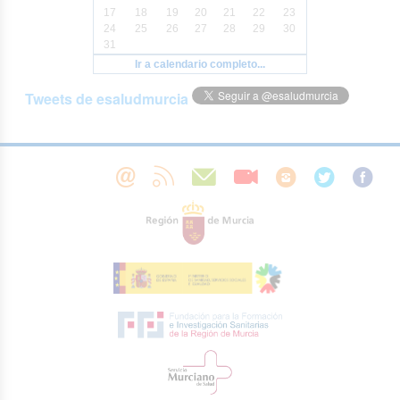
17
18
19
20
21
22
23
24
25
26
27
28
29
30
31
Ir a calendario completo...
Tweets de esaludmurcia