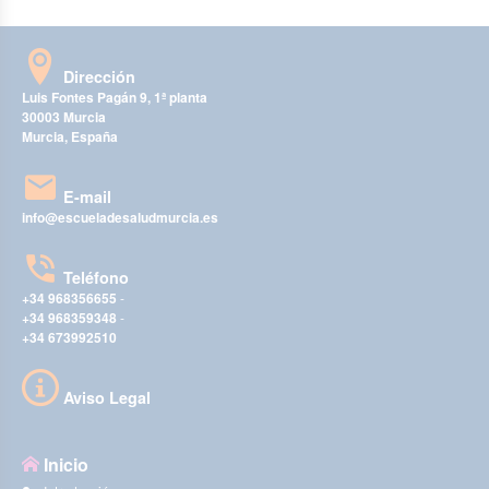
Dirección
Luis Fontes Pagán 9, 1ª planta
30003 Murcia
Murcia, España
E-mail
info@escueladesaludmurcia.es
Teléfono
+34 968356655
-
+34 968359348
-
+34 673992510
Aviso Legal
Inicio