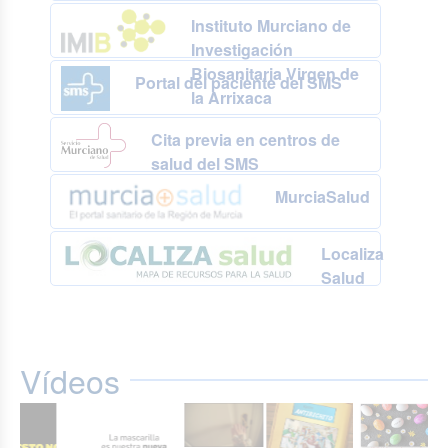
Instituto Murciano de
Investigación
Biosanitaria Virgen de
Portal del paciente del SMS
la Arrixaca
Cita previa en centros de
salud del SMS
MurciaSalud
Localiza
Salud
Vídeos