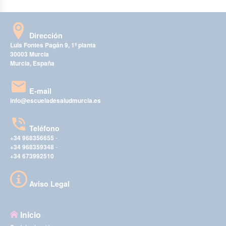
Dirección
Luis Fontes Pagán 9, 1ª planta
30003 Murcia
Murcia, España
E-mail
info@escueladesaludmurcia.es
Teléfono
+34 968356655
-
+34 968359348
-
+34 673992510
Aviso Legal
Inicio