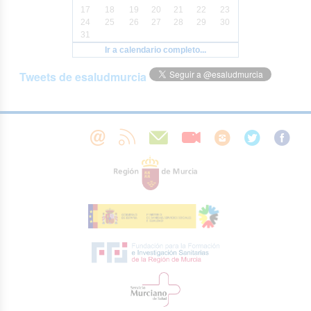
17
18
19
20
21
22
23
24
25
26
27
28
29
30
31
Ir a calendario completo...
Tweets de esaludmurcia