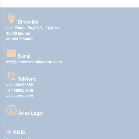
Dirección
Luis Fontes Pagán 9, 1ª planta
30003 Murcia
Murcia, España
E-mail
info@escueladesaludmurcia.es
Teléfono
+34 968356655
-
+34 968359348
-
+34 673992510
Aviso Legal
Inicio