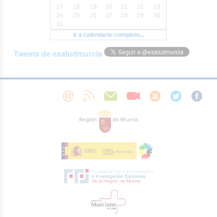
17
18
19
20
21
22
23
24
25
26
27
28
29
30
31
Ir a calendario completo...
Tweets de esaludmurcia