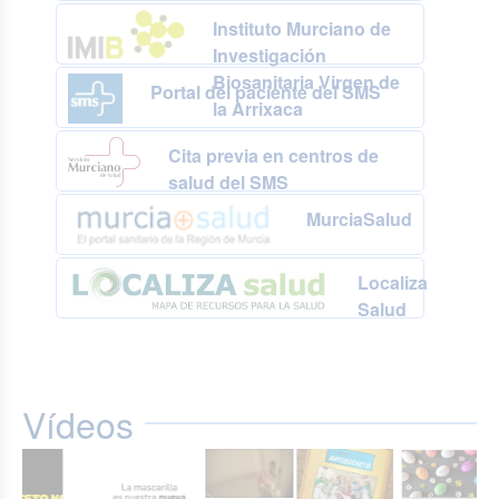
Instituto Murciano de
Investigación
Biosanitaria Virgen de
Portal del paciente del SMS
la Arrixaca
Cita previa en centros de
salud del SMS
MurciaSalud
Localiza
Salud
Vídeos