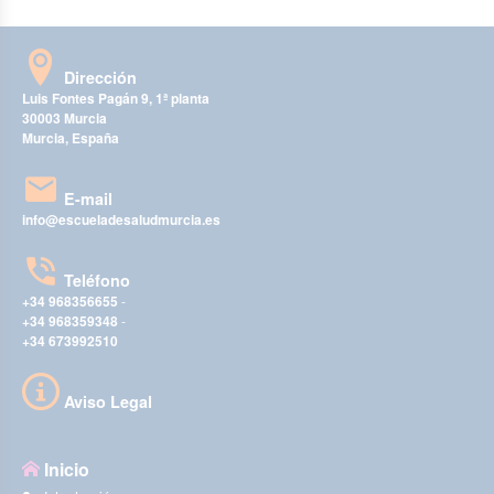
Dirección
Luis Fontes Pagán 9, 1ª planta
30003 Murcia
Murcia, España
E-mail
info@escueladesaludmurcia.es
Teléfono
+34 968356655
-
+34 968359348
-
+34 673992510
Aviso Legal
Inicio