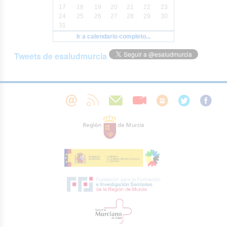
17
18
19
20
21
22
23
24
25
26
27
28
29
30
31
Ir a calendario completo...
Tweets de esaludmurcia