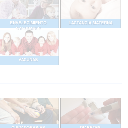
ENVEJECIMIENTO
LACTANCIA MATERNA
SALUDABLE
VACUNAS
CUIDADORAS/ES
DIABETES