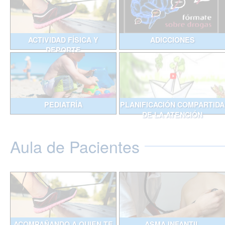
ACTIVIDAD FÍSICA Y
ADICCIONES
DEPORTE
PEDIATRÍA
PLANIFICACIÓN COMPARTIDA
DE LA ATENCIÓN
Aula de Pacientes
ACOMPAÑANDO A QUIEN TE
ASMA INFANTIL