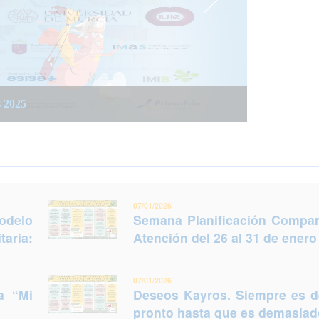
 integrada social y sanitaria: Trabajar juntos
 del 26 al 31 de enero (Murcia)
s 2025
legir otro futuro
07/01/2026
odelo
Semana Planificación Compart
taria:
Atención del 26 al 31 de enero
07/01/2026
a “Mi
Deseos Kayros. Siempre es 
pronto hasta que es demasiado