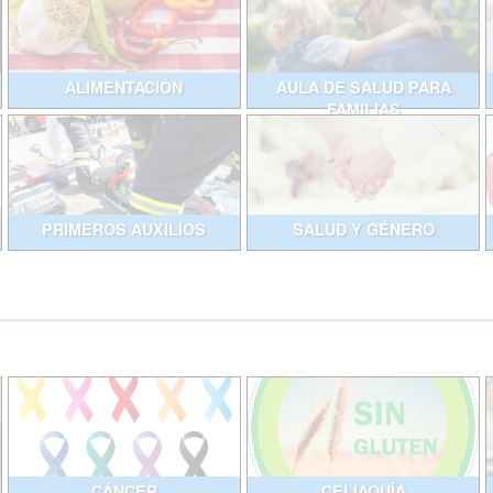
ALIMENTACIÓN
AULA DE SALUD PARA
FAMILIAS
PRIMEROS AUXILIOS
SALUD Y GÉNERO
CÁNCER
CELIAQUÍA