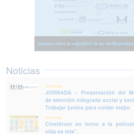
JORNADA – Presentación del Modelo de atención
Semana Planificación Compartida de la Atención
XIII Semanas Adultos Mayores en Murcia 2025
para cuidar mejor
Semana sobre la seguridad de los medicamento
Jornadas Prevención del Suicidio 2025: Puedes e
Noticias
22/01/2026
JORNADA – Presentación del M
de atención integrada social y sani
Trabajar juntos para cuidar mejor
07/01/2026
Cinefórum en torno a la películ
vida es mía”.