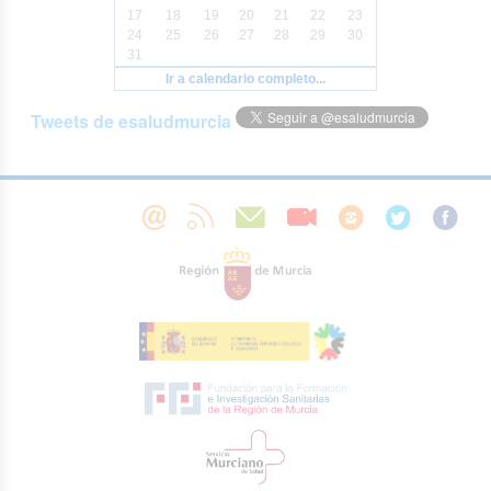
17
18
19
20
21
22
23
24
25
26
27
28
29
30
31
Ir a calendario completo...
Tweets de esaludmurcia