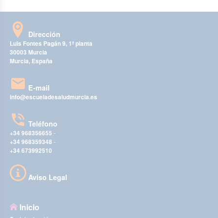
Dirección
Luis Fontes Pagán 9, 1ª planta
30003 Murcia
Murcia, España
E-mail
info@escueladesaludmurcia.es
Teléfono
+34 968356655
-
+34 968359348
-
+34 673992510
Aviso Legal
Inicio