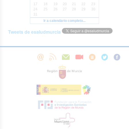
17
18
19
20
21
22
23
24
25
26
27
28
29
30
31
Ir a calendario completo...
Tweets de esaludmurcia