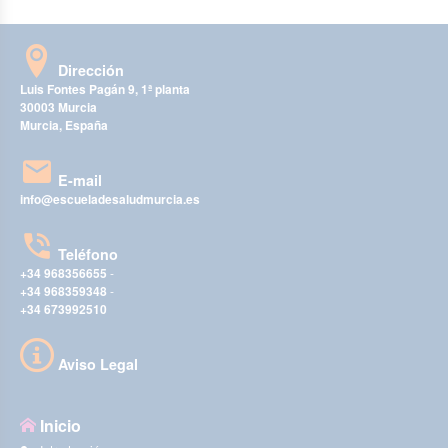
Dirección
Luis Fontes Pagán 9, 1ª planta
30003 Murcia
Murcia, España
E-mail
info@escueladesaludmurcia.es
Teléfono
+34 968356655
-
+34 968359348
-
+34 673992510
Aviso Legal
Inicio