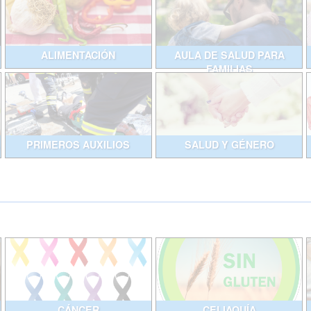
ALIMENTACIÓN
AULA DE SALUD PARA
FAMILIAS
PRIMEROS AUXILIOS
SALUD Y GÉNERO
CÁNCER
CELIAQUÍA