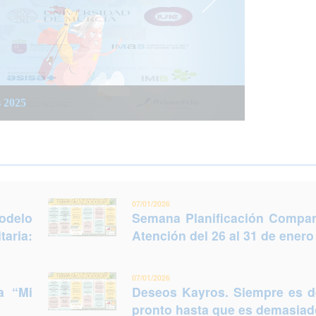
 integrada social y sanitaria: Trabajar juntos
 del 26 al 31 de enero (Murcia)
s 2025
legir otro futuro
07/01/2026
odelo
Semana Planificación Compart
taria:
Atención del 26 al 31 de enero
07/01/2026
a “Mi
Deseos Kayros. Siempre es 
pronto hasta que es demasiado