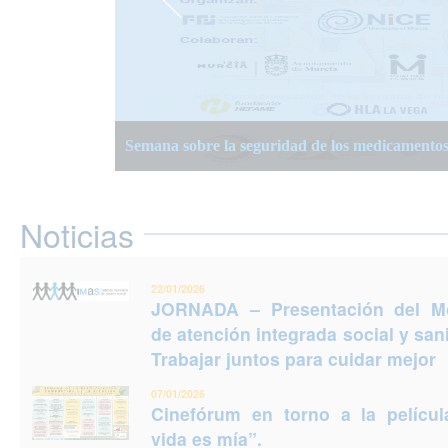
JORNADA – Presentación del Modelo de atención
Semana Planificación Compartida de la Atención
XIII Semanas Adultos Mayores en Murcia 2025
para cuidar mejor
Semana sobre la seguridad de los medicamento
Jornadas Prevención del Suicidio 2025: Puedes e
Noticias
22/01/2026
JORNADA – Presentación del M
de atención integrada social y sani
Trabajar juntos para cuidar mejor
07/01/2026
Cinefórum en torno a la películ
vida es mía”.