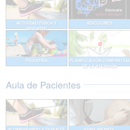
ACTIVIDAD FÍSICA Y
ADICCIONES
DEPORTE
PEDIATRÍA
PLANIFICACIÓN COMPARTIDA
DE LA ATENCIÓN
Aula de Pacientes
ACOMPAÑANDO A QUIEN TE
ASMA INFANTIL