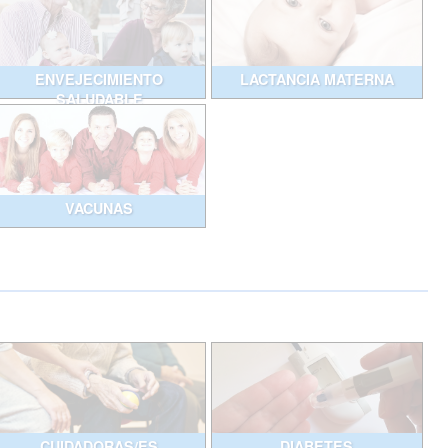
ENVEJECIMIENTO
LACTANCIA MATERNA
SALUDABLE
VACUNAS
CUIDADORAS/ES
DIABETES