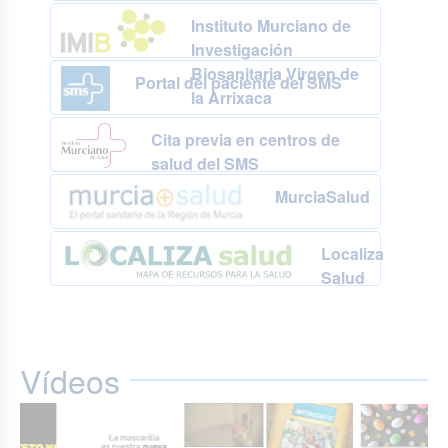
Instituto Murciano de
Investigación
Biosanitaria Virgen de
Portal del paciente del SMS
la Arrixaca
Cita previa en centros de
salud del SMS
MurciaSalud
Localiza
Salud
Vídeos