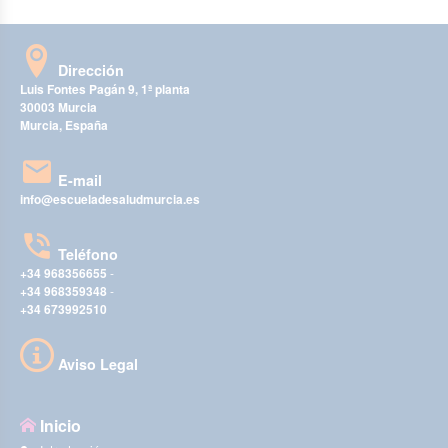
Dirección
Luis Fontes Pagán 9, 1ª planta
30003 Murcia
Murcia, España
E-mail
info@escueladesaludmurcia.es
Teléfono
+34 968356655
-
+34 968359348
-
+34 673992510
Aviso Legal
Inicio