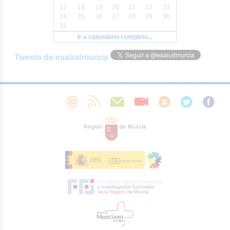
17
18
19
20
21
22
23
24
25
26
27
28
29
30
31
Ir a calendario completo...
Tweets de esaludmurcia