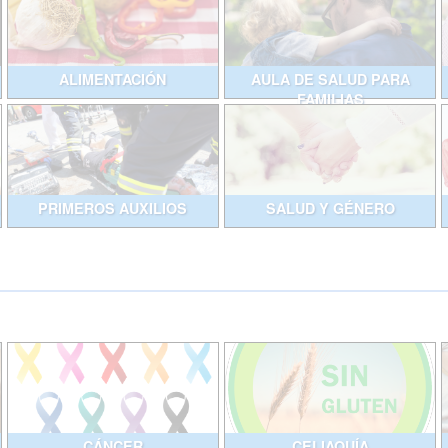
ALIMENTACIÓN
AULA DE SALUD PARA
FAMILIAS
PRIMEROS AUXILIOS
SALUD Y GÉNERO
CÁNCER
CELIAQUÍA