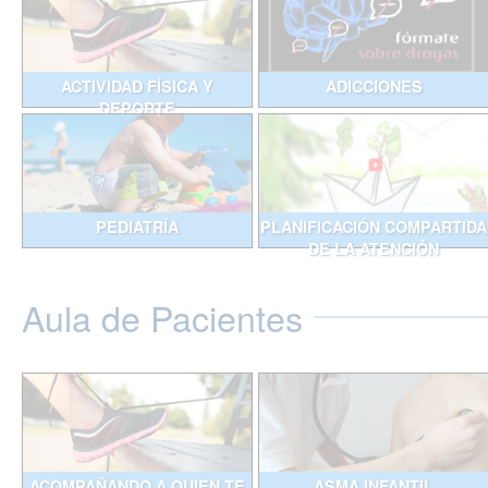
ACTIVIDAD FÍSICA Y
ADICCIONES
DEPORTE
PEDIATRÍA
PLANIFICACIÓN COMPARTIDA
DE LA ATENCIÓN
Aula de Pacientes
ACOMPAÑANDO A QUIEN TE
ASMA INFANTIL