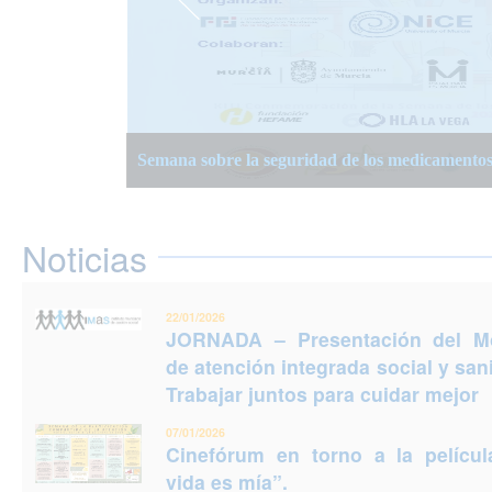
JORNADA – Presentación del Modelo de atención
Semana Planificación Compartida de la Atención
XIII Semanas Adultos Mayores en Murcia 2025
para cuidar mejor
Semana sobre la seguridad de los medicamento
Jornadas Prevención del Suicidio 2025: Puedes e
Noticias
22/01/2026
JORNADA – Presentación del M
de atención integrada social y sani
Trabajar juntos para cuidar mejor
07/01/2026
Cinefórum en torno a la películ
vida es mía”.