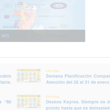
 integrada social y sanitaria: Trabajar juntos
 del 26 al 31 de enero (Murcia)
s 2025
legir otro futuro
07/01/2026
odelo
Semana Planificación Compart
taria:
Atención del 26 al 31 de enero
07/01/2026
a “Mi
Deseos Kayros. Siempre es 
pronto hasta que es demasiado