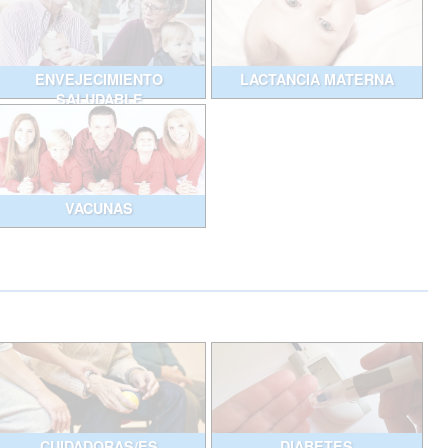
ENVEJECIMIENTO
LACTANCIA MATERNA
SALUDABLE
VACUNAS
CUIDADORAS/ES
DIABETES