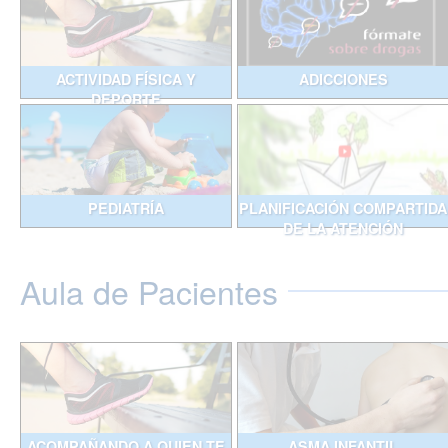
ACTIVIDAD FÍSICA Y
ADICCIONES
DEPORTE
PEDIATRÍA
PLANIFICACIÓN COMPARTIDA
DE LA ATENCIÓN
Aula de Pacientes
ACOMPAÑANDO A QUIEN TE
ASMA INFANTIL