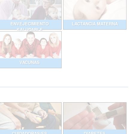
ENVEJECIMIENTO
LACTANCIA MATERNA
SALUDABLE
VACUNAS
CUIDADORAS/ES
DIABETES