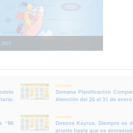
 integrada social y sanitaria: Trabajar juntos
 del 26 al 31 de enero (Murcia)
s 2025
legir otro futuro
07/01/2026
odelo
Semana Planificación Compart
taria:
Atención del 26 al 31 de enero
07/01/2026
a “Mi
Deseos Kayros. Siempre es 
pronto hasta que es demasiado