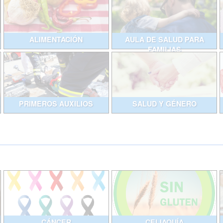
ALIMENTACIÓN
AULA DE SALUD PARA
FAMILIAS
PRIMEROS AUXILIOS
SALUD Y GÉNERO
CÁNCER
CELIAQUÍA