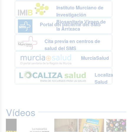
Instituto Murciano de
Investigación
Biosanitaria Virgen de
Portal del paciente del SMS
la Arrixaca
Cita previa en centros de
salud del SMS
MurciaSalud
Localiza
Salud
Vídeos