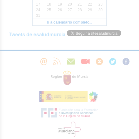
17
18
19
20
21
22
23
24
25
26
27
28
29
30
31
Ir a calendario completo...
Tweets de esaludmurcia