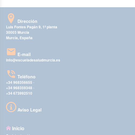
Dirección
Luis Fontes Pagán 9, 1ª planta
30003 Murcia
Murcia, España
E-mail
info@escueladesaludmurcia.es
Teléfono
+34 968356655
-
+34 968359348
-
+34 673992510
Aviso Legal
Inicio