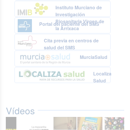
Instituto Murciano de
Investigación
Biosanitaria Virgen de
Portal del paciente del SMS
la Arrixaca
Cita previa en centros de
salud del SMS
MurciaSalud
Localiza
Salud
Vídeos