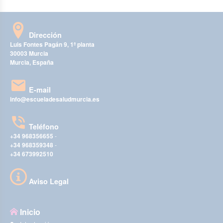
Dirección
Luis Fontes Pagán 9, 1ª planta
30003 Murcia
Murcia, España
E-mail
info@escueladesaludmurcia.es
Teléfono
+34 968356655
-
+34 968359348
-
+34 673992510
Aviso Legal
Inicio