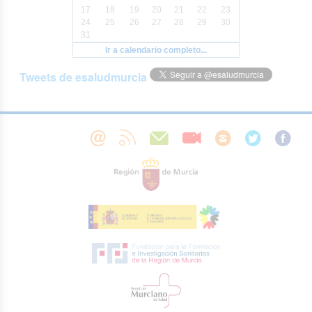
17
18
19
20
21
22
23
24
25
26
27
28
29
30
31
Ir a calendario completo...
Tweets de esaludmurcia