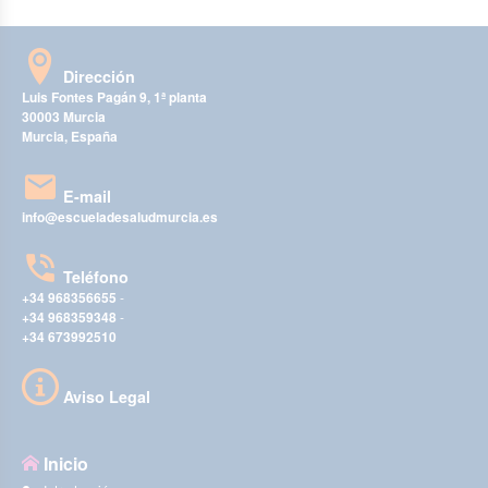
Dirección
Luis Fontes Pagán 9, 1ª planta
30003 Murcia
Murcia, España
E-mail
info@escueladesaludmurcia.es
Teléfono
+34 968356655
-
+34 968359348
-
+34 673992510
Aviso Legal
Inicio