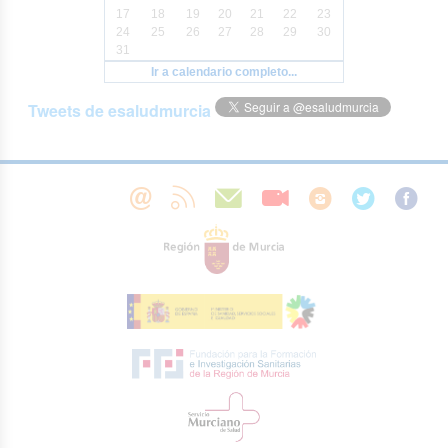
17
18
19
20
21
22
23
24
25
26
27
28
29
30
31
Ir a calendario completo...
Tweets de esaludmurcia