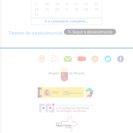
17
18
19
20
21
22
23
24
25
26
27
28
29
30
31
Ir a calendario completo...
Tweets de esaludmurcia