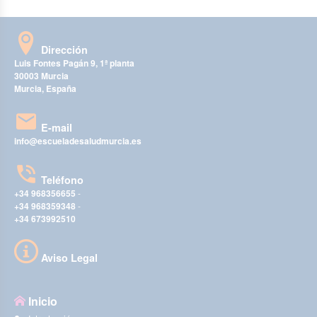
Dirección
Luis Fontes Pagán 9, 1ª planta
30003 Murcia
Murcia, España
E-mail
info@escueladesaludmurcia.es
Teléfono
+34 968356655
-
+34 968359348
-
+34 673992510
Aviso Legal
Inicio