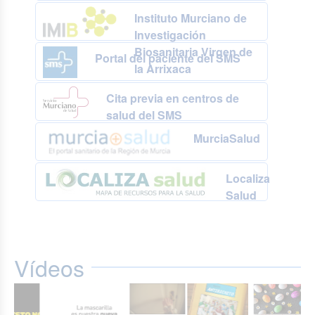
Instituto Murciano de
Investigación
Biosanitaria Virgen de
Portal del paciente del SMS
la Arrixaca
Cita previa en centros de
salud del SMS
MurciaSalud
Localiza
Salud
Vídeos