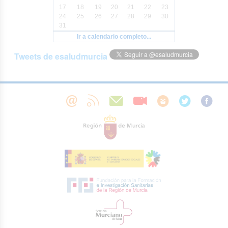
17
18
19
20
21
22
23
24
25
26
27
28
29
30
31
Ir a calendario completo...
Tweets de esaludmurcia