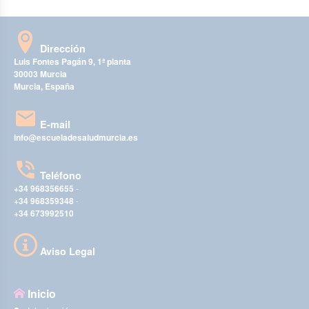
Dirección
Luis Fontes Pagán 9, 1ª planta
30003 Murcia
Murcia, España
E-mail
info@escueladesaludmurcia.es
Teléfono
+34 968356655
-
+34 968359348
-
+34 673992510
Aviso Legal
Inicio