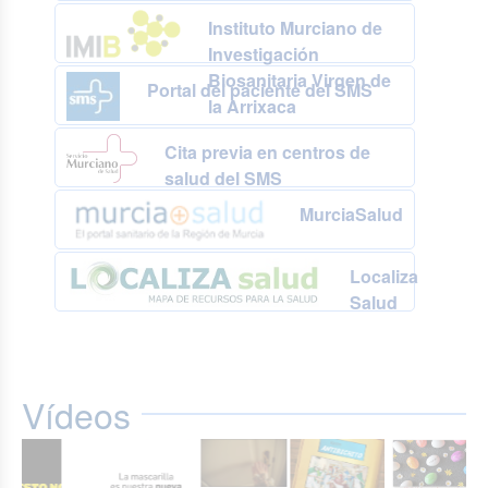
Instituto Murciano de
Investigación
Biosanitaria Virgen de
Portal del paciente del SMS
la Arrixaca
Cita previa en centros de
salud del SMS
MurciaSalud
Localiza
Salud
Vídeos