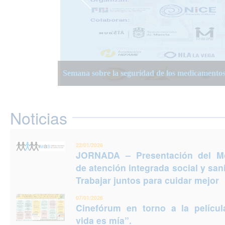
JORNADA – Presentación del Modelo de atención
Semana Planificación Compartida de la Atención
XIII Semanas Adultos Mayores en Murcia 2025
para cuidar mejor
Semana sobre la seguridad de los medicamento
Jornadas Prevención del Suicidio 2025: Puedes e
Noticias
22/01/2026
JORNADA – Presentación del M
de atención integrada social y sani
Trabajar juntos para cuidar mejor
07/01/2026
Cinefórum en torno a la películ
vida es mía”.