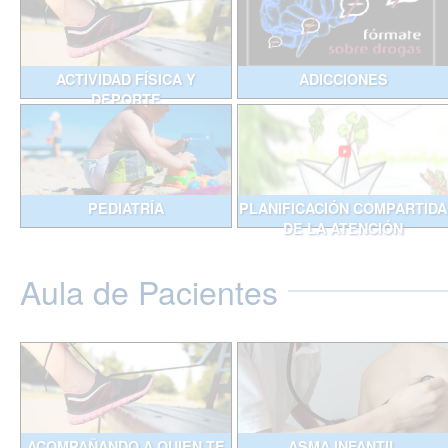
ACTIVIDAD FÍSICA Y
ADICCIONES
DEPORTE
PEDIATRÍA
PLANIFICACIÓN COMPARTIDA
DE LA ATENCIÓN
Aula de Pacientes
ACOMPAÑANDO A QUIEN TE
ASMA INFANTIL