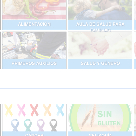
ALIMENTACIÓN
AULA DE SALUD PARA
FAMILIAS
PRIMEROS AUXILIOS
SALUD Y GÉNERO
CÁNCER
CELIAQUÍA