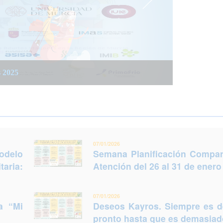
 integrada social y sanitaria: Trabajar juntos
 del 26 al 31 de enero (Murcia)
s 2025
legir otro futuro
07/01/2026
odelo
Semana Planificación Compart
taria:
Atención del 26 al 31 de enero
07/01/2026
a “Mi
Deseos Kayros. Siempre es 
pronto hasta que es demasiado