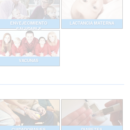
ENVEJECIMIENTO
LACTANCIA MATERNA
SALUDABLE
VACUNAS
CUIDADORAS/ES
DIABETES