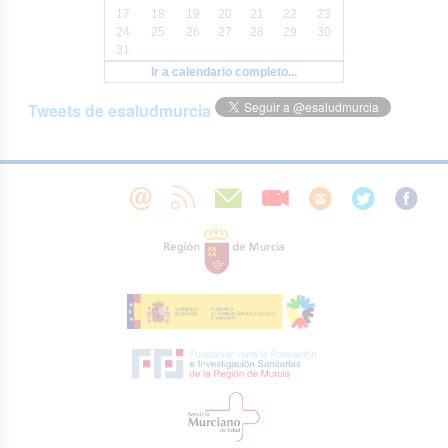
17
18
19
20
21
22
23
24
25
26
27
28
29
30
31
Ir a calendario completo...
Tweets de esaludmurcia