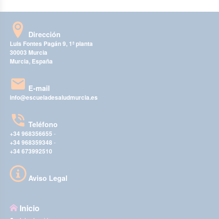
Dirección
Luis Fontes Pagán 9, 1ª planta
30003 Murcia
Murcia, España
E-mail
info@escueladesaludmurcia.es
Teléfono
+34 968356655
-
+34 968359348
-
+34 673992510
Aviso Legal
Inicio