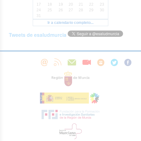
17
18
19
20
21
22
23
24
25
26
27
28
29
30
31
Ir a calendario completo...
Tweets de esaludmurcia