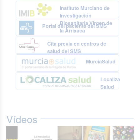
Instituto Murciano de
Investigación
Biosanitaria Virgen de
Portal del paciente del SMS
la Arrixaca
Cita previa en centros de
salud del SMS
MurciaSalud
Localiza
Salud
Vídeos