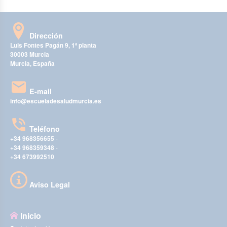
Dirección
Luis Fontes Pagán 9, 1ª planta
30003 Murcia
Murcia, España
E-mail
info@escueladesaludmurcia.es
Teléfono
+34 968356655
-
+34 968359348
-
+34 673992510
Aviso Legal
Inicio