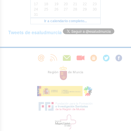
17
18
19
20
21
22
23
24
25
26
27
28
29
30
31
Ir a calendario completo...
Tweets de esaludmurcia