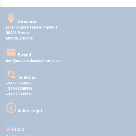
Dirección
Luis Fontes Pagán 9, 1ª planta
30003 Murcia
Murcia, España
E-mail
info@escueladesaludmurcia.es
Teléfono
+34 968356655
-
+34 968359348
-
+34 673992510
Aviso Legal
Inicio