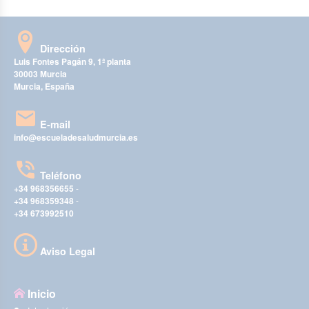
Dirección
Luis Fontes Pagán 9, 1ª planta
30003 Murcia
Murcia, España
E-mail
info@escueladesaludmurcia.es
Teléfono
+34 968356655
-
+34 968359348
-
+34 673992510
Aviso Legal
Inicio