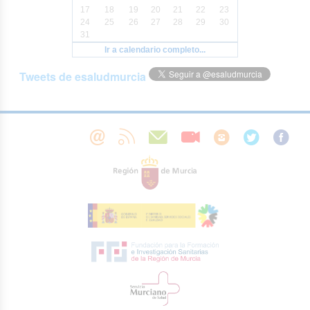
17
18
19
20
21
22
23
24
25
26
27
28
29
30
31
Ir a calendario completo...
Tweets de esaludmurcia