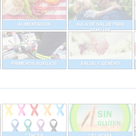
ALIMENTACIÓN
AULA DE SALUD PARA
FAMILIAS
PRIMEROS AUXILIOS
SALUD Y GÉNERO
CÁNCER
CELIAQUÍA