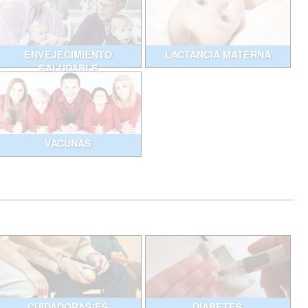
ENVEJECIMIENTO
LACTANCIA MATERNA
SALUDABLE
VACUNAS
CUIDADORAS/ES
DIABETES