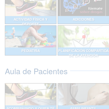
ACTIVIDAD FÍSICA Y
ADICCIONES
DEPORTE
PEDIATRÍA
PLANIFICACIÓN COMPARTIDA
DE LA ATENCIÓN
Aula de Pacientes
ACOMPAÑANDO A QUIEN TE
ASMA INFANTIL