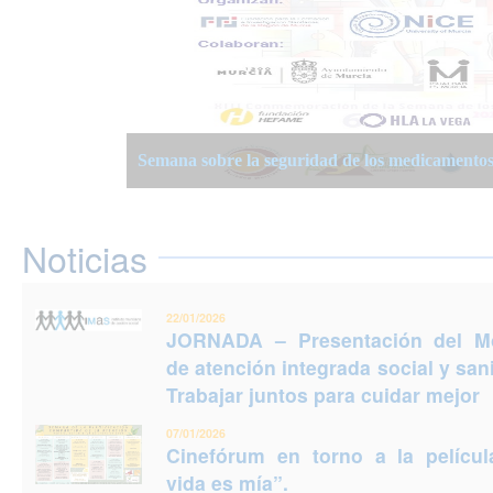
JORNADA – Presentación del Modelo de atención
Semana Planificación Compartida de la Atención
XIII Semanas Adultos Mayores en Murcia 2025
para cuidar mejor
Semana sobre la seguridad de los medicamento
Jornadas Prevención del Suicidio 2025: Puedes e
Noticias
22/01/2026
JORNADA – Presentación del M
de atención integrada social y sani
Trabajar juntos para cuidar mejor
07/01/2026
Cinefórum en torno a la películ
vida es mía”.