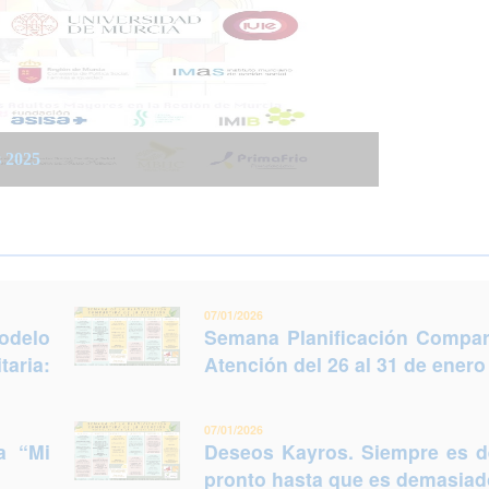
 integrada social y sanitaria: Trabajar juntos
 del 26 al 31 de enero (Murcia)
s 2025
legir otro futuro
07/01/2026
odelo
Semana Planificación Compart
taria:
Atención del 26 al 31 de enero
07/01/2026
a “Mi
Deseos Kayros. Siempre es 
pronto hasta que es demasiado