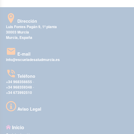
Dirección
Luis Fontes Pagán 9, 1ª planta
30003 Murcia
Murcia, España
E-mail
info@escueladesaludmurcia.es
Teléfono
+34 968356655
-
+34 968359348
-
+34 673992510
Aviso Legal
Inicio