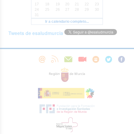
17
18
19
20
21
22
23
24
25
26
27
28
29
30
31
Ir a calendario completo...
Tweets de esaludmurcia