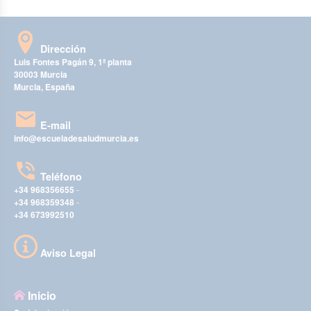
Dirección
Luis Fontes Pagán 9, 1ª planta
30003 Murcia
Murcia, España
E-mail
info@escueladesaludmurcia.es
Teléfono
+34 968356655
-
+34 968359348
-
+34 673992510
Aviso Legal
Inicio