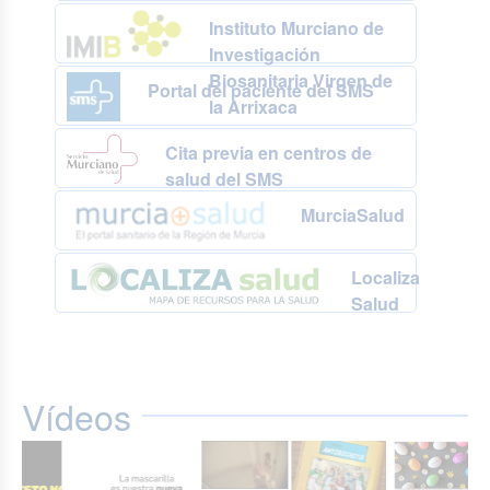
Instituto Murciano de
Investigación
Biosanitaria Virgen de
Portal del paciente del SMS
la Arrixaca
Cita previa en centros de
salud del SMS
MurciaSalud
Localiza
Salud
Vídeos