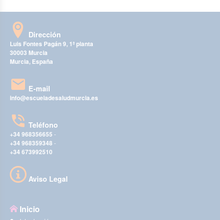
Dirección
Luis Fontes Pagán 9, 1ª planta
30003 Murcia
Murcia, España
E-mail
info@escueladesaludmurcia.es
Teléfono
+34 968356655
-
+34 968359348
-
+34 673992510
Aviso Legal
Inicio