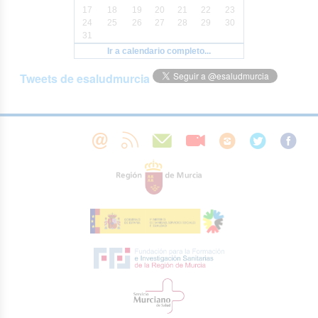
17
18
19
20
21
22
23
24
25
26
27
28
29
30
31
Ir a calendario completo...
Tweets de esaludmurcia