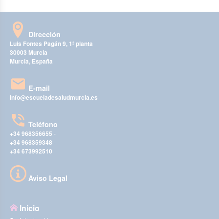
Dirección
Luis Fontes Pagán 9, 1ª planta
30003 Murcia
Murcia, España
E-mail
info@escueladesaludmurcia.es
Teléfono
+34 968356655
-
+34 968359348
-
+34 673992510
Aviso Legal
Inicio