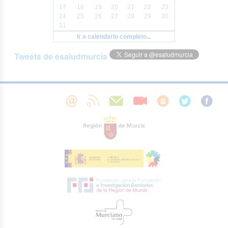
17
18
19
20
21
22
23
24
25
26
27
28
29
30
31
Ir a calendario completo...
Tweets de esaludmurcia