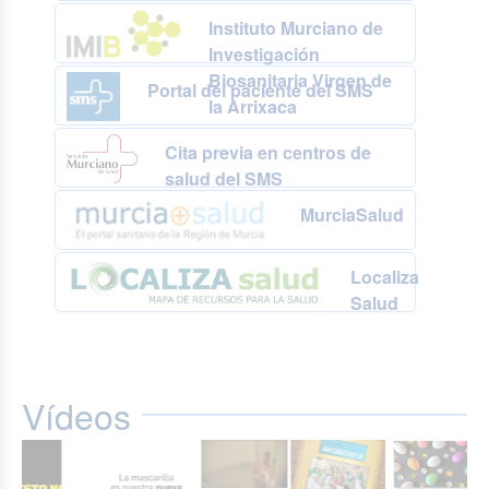
Instituto Murciano de
Investigación
Biosanitaria Virgen de
Portal del paciente del SMS
la Arrixaca
Cita previa en centros de
salud del SMS
MurciaSalud
Localiza
Salud
Vídeos