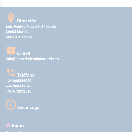
Dirección
Luis Fontes Pagán 9, 1ª planta
30003 Murcia
Murcia, España
E-mail
info@escueladesaludmurcia.es
Teléfono
+34 968356655
-
+34 968359348
-
+34 673992510
Aviso Legal
Inicio