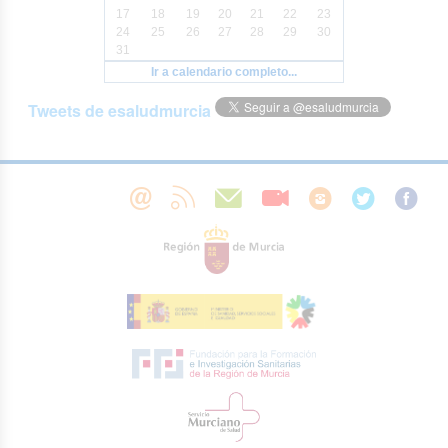
17
18
19
20
21
22
23
24
25
26
27
28
29
30
31
Ir a calendario completo...
Tweets de esaludmurcia