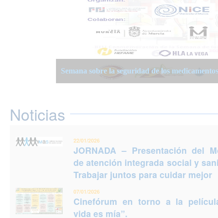
JORNADA – Presentación del Modelo de atención
Semana Planificación Compartida de la Atención
XIII Semanas Adultos Mayores en Murcia 2025
para cuidar mejor
Semana sobre la seguridad de los medicamento
Jornadas Prevención del Suicidio 2025: Puedes e
Noticias
22/01/2026
JORNADA – Presentación del M
de atención integrada social y sani
Trabajar juntos para cuidar mejor
07/01/2026
Cinefórum en torno a la películ
vida es mía”.