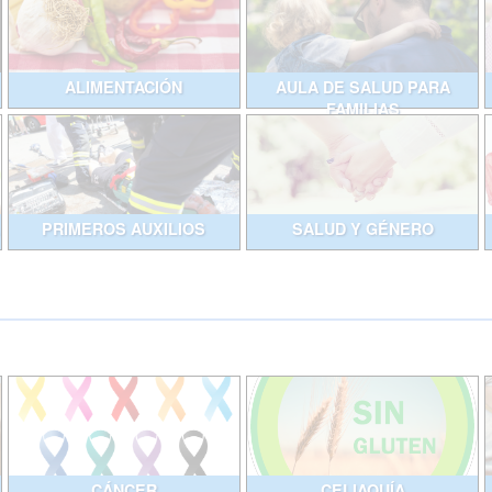
ALIMENTACIÓN
AULA DE SALUD PARA
FAMILIAS
PRIMEROS AUXILIOS
SALUD Y GÉNERO
CÁNCER
CELIAQUÍA