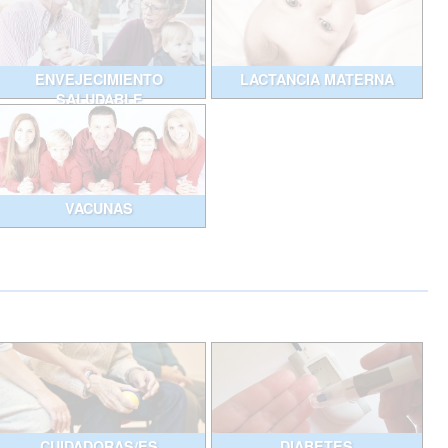
ENVEJECIMIENTO
LACTANCIA MATERNA
SALUDABLE
VACUNAS
CUIDADORAS/ES
DIABETES