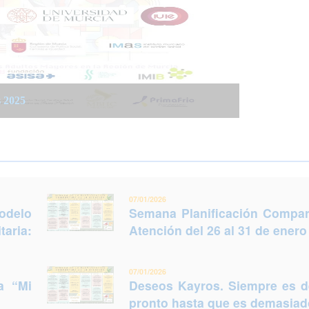
 integrada social y sanitaria: Trabajar juntos
 del 26 al 31 de enero (Murcia)
s 2025
legir otro futuro
07/01/2026
odelo
Semana Planificación Compart
taria:
Atención del 26 al 31 de enero
07/01/2026
a “Mi
Deseos Kayros. Siempre es 
pronto hasta que es demasiado