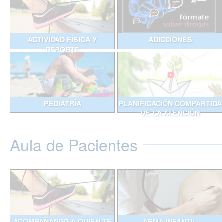
ACTIVIDAD FÍSICA Y
ADICCIONES
DEPORTE
PEDIATRÍA
PLANIFICACIÓN COMPARTIDA
DE LA ATENCIÓN
Aula de Pacientes
ACOMPAÑANDO A QUIEN TE
ASMA INFANTIL