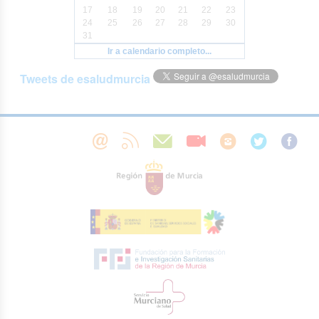
17
18
19
20
21
22
23
24
25
26
27
28
29
30
31
Ir a calendario completo...
Tweets de esaludmurcia