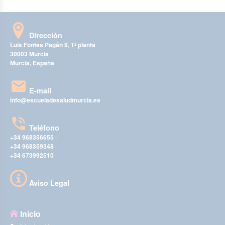
Dirección
Luis Fontes Pagán 9, 1ª planta
30003 Murcia
Murcia, España
E-mail
info@escueladesaludmurcia.es
Teléfono
+34 968356655
-
+34 968359348
-
+34 673992510
Aviso Legal
Inicio