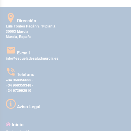
Dirección
Luis Fontes Pagán 9, 1ª planta
30003 Murcia
Murcia, España
E-mail
info@escueladesaludmurcia.es
Teléfono
+34 968356655
-
+34 968359348
-
+34 673992510
Aviso Legal
Inicio