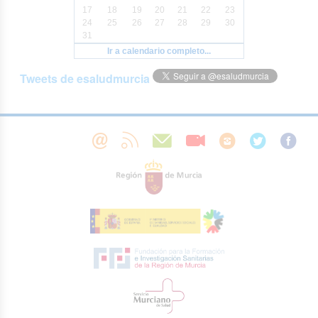
17
18
19
20
21
22
23
24
25
26
27
28
29
30
31
Ir a calendario completo...
Tweets de esaludmurcia