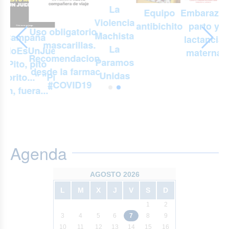
La
s
Equipo
Embarazo,
Violencia
antibichito
parto y
Uso obligatorio de
Machista
Campaña
lactancia
mascarillas.
La
toNoEsUnJuego:
materna
Recomendaciones
Paramos
"Pito, pito
desde la farmacia
Unidas
gorito..." "Pin,
#COVID19
pan, fuera..."
Agenda
AGOSTO 2026
L
M
X
J
V
S
D
1
2
3
4
5
6
7
8
9
10
11
12
13
14
15
16