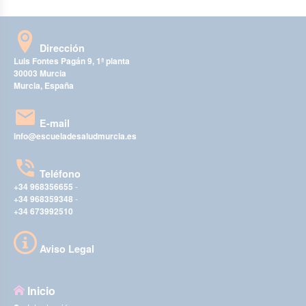
Dirección
Luis Fontes Pagán 9, 1ª planta
30003 Murcia
Murcia, España
E-mail
info@escueladesaludmurcia.es
Teléfono
+34 968356655
-
+34 968359348
-
+34 673992510
Aviso Legal
Inicio