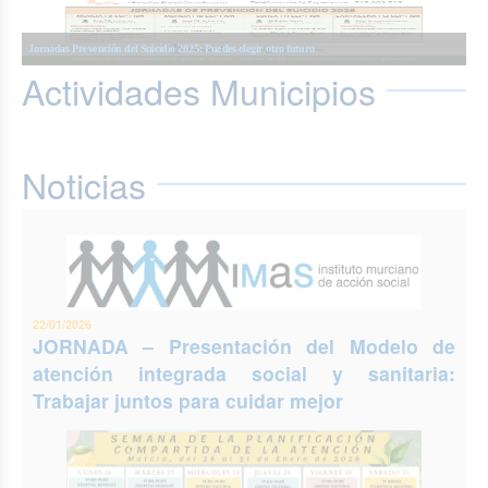
Semana Planificación Compartida de la Atención del 26 al 31 de enero (Murcia)
XIII Semanas Adultos Mayores en Murcia 2025
Semana sobre la seguridad de los medicamentos 2025
Jornadas Prevención del Suicidio 2025: Puedes elegir otro futuro
Actividades Municipios
JORNADA – Presentación del Modelo de atención integrada social y sanitaria: Trabajar juntos
para cuidar mejor
Noticias
22/01/2026
JORNADA – Presentación del Modelo de
atención integrada social y sanitaria:
Trabajar juntos para cuidar mejor