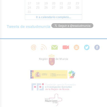
17
18
19
20
21
22
23
24
25
26
27
28
29
30
31
Ir a calendario completo...
Tweets de esaludmurcia