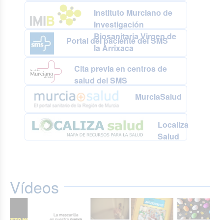
Instituto Murciano de
Investigación
Biosanitaria Virgen de
Portal del paciente del SMS
la Arrixaca
Cita previa en centros de
salud del SMS
MurciaSalud
Localiza
Salud
Vídeos