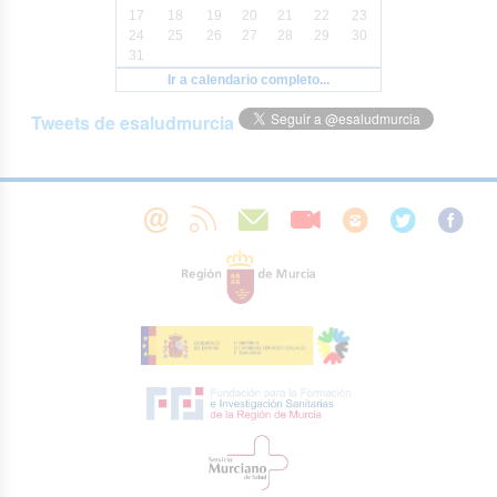
17
18
19
20
21
22
23
24
25
26
27
28
29
30
31
Ir a calendario completo...
Tweets de esaludmurcia