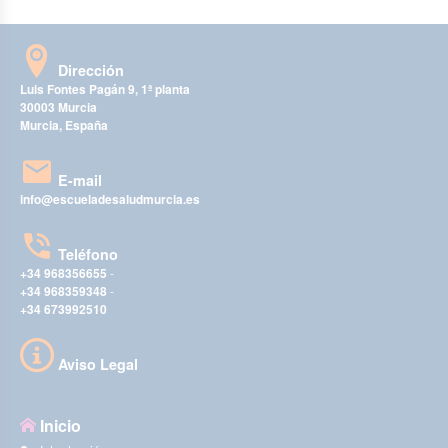
Dirección
Luis Fontes Pagán 9, 1ª planta
30003 Murcia
Murcia, España
E-mail
info@escueladesaludmurcia.es
Teléfono
+34 968356655
-
+34 968359348
-
+34 673992510
Aviso Legal
Inicio