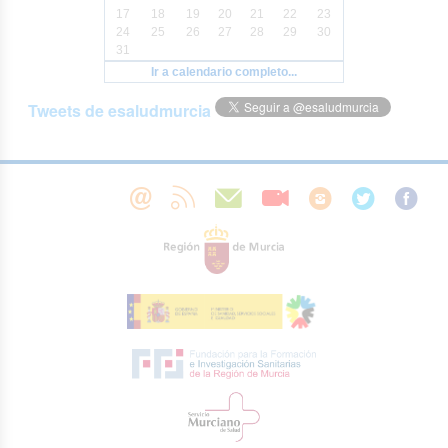
17
18
19
20
21
22
23
24
25
26
27
28
29
30
31
Ir a calendario completo...
Tweets de esaludmurcia