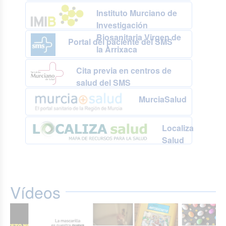
Instituto Murciano de
Investigación
Biosanitaria Virgen de
Portal del paciente del SMS
la Arrixaca
Cita previa en centros de
salud del SMS
MurciaSalud
Localiza
Salud
Vídeos