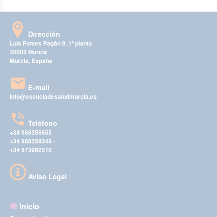
Dirección
Luis Fontes Pagán 9, 1ª planta
30003 Murcia
Murcia, España
E-mail
info@escueladesaludmurcia.es
Teléfono
+34 968356655
-
+34 968359348
-
+34 673992510
Aviso Legal
Inicio