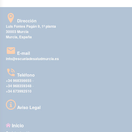
Dirección
Luis Fontes Pagán 9, 1ª planta
30003 Murcia
Murcia, España
E-mail
info@escueladesaludmurcia.es
Teléfono
+34 968356655
-
+34 968359348
-
+34 673992510
Aviso Legal
Inicio