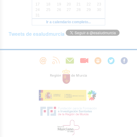
17
18
19
20
21
22
23
24
25
26
27
28
29
30
31
Ir a calendario completo...
Tweets de esaludmurcia