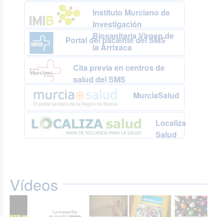
Instituto Murciano de
Investigación
Biosanitaria Virgen de
Portal del paciente del SMS
la Arrixaca
Cita previa en centros de
salud del SMS
MurciaSalud
Localiza
Salud
Vídeos