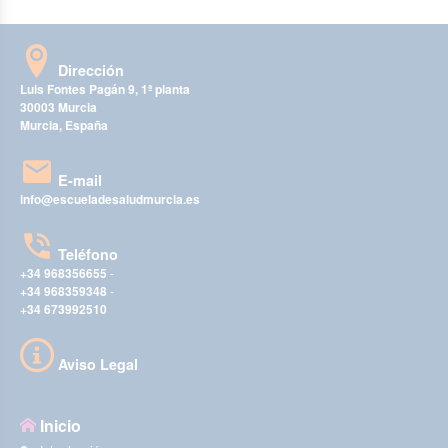
Dirección
Luis Fontes Pagán 9, 1ª planta
30003 Murcia
Murcia, España
E-mail
info@escueladesaludmurcia.es
Teléfono
+34 968356655
-
+34 968359348
-
+34 673992510
Aviso Legal
Inicio