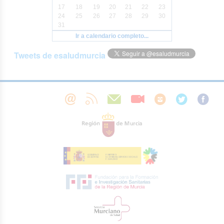
17
18
19
20
21
22
23
24
25
26
27
28
29
30
31
Ir a calendario completo...
Tweets de esaludmurcia