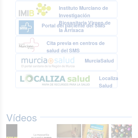
Instituto Murciano de
Investigación
Biosanitaria Virgen de
Portal del paciente del SMS
la Arrixaca
Cita previa en centros de
salud del SMS
MurciaSalud
Localiza
Salud
Vídeos