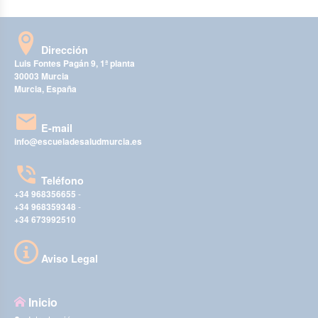
Dirección
Luis Fontes Pagán 9, 1ª planta
30003 Murcia
Murcia, España
E-mail
info@escueladesaludmurcia.es
Teléfono
+34 968356655
-
+34 968359348
-
+34 673992510
Aviso Legal
Inicio