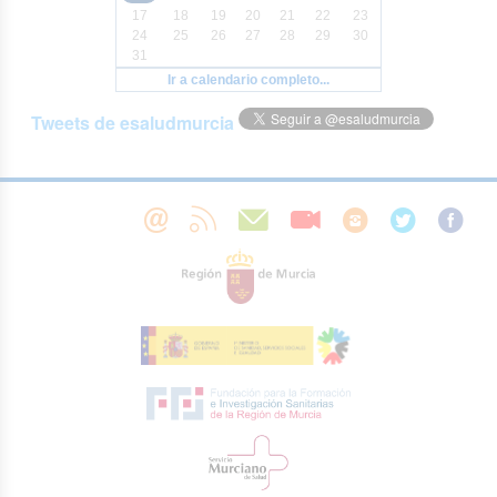
17
18
19
20
21
22
23
24
25
26
27
28
29
30
31
Ir a calendario completo...
Tweets de esaludmurcia