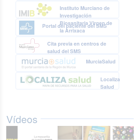
Instituto Murciano de
Investigación
Biosanitaria Virgen de
Portal del paciente del SMS
la Arrixaca
Cita previa en centros de
salud del SMS
MurciaSalud
Localiza
Salud
Vídeos