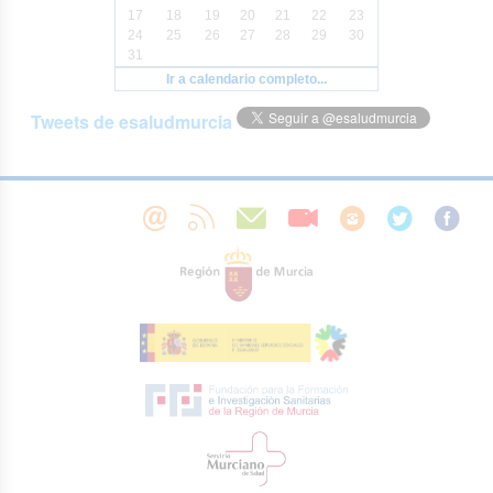
17
18
19
20
21
22
23
24
25
26
27
28
29
30
31
Ir a calendario completo...
Tweets de esaludmurcia