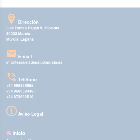
Dirección
Luis Fontes Pagán 9, 1ª planta
30003 Murcia
Murcia, España
E-mail
info@escueladesaludmurcia.es
Teléfono
+34 968356655
-
+34 968359348
-
+34 673992510
Aviso Legal
Inicio