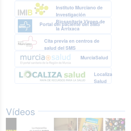
Instituto Murciano de
Investigación
Biosanitaria Virgen de
Portal del paciente del SMS
la Arrixaca
Cita previa en centros de
salud del SMS
MurciaSalud
Localiza
Salud
Vídeos