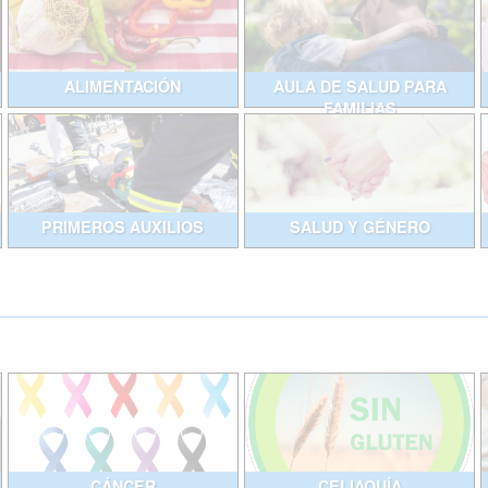
ALIMENTACIÓN
AULA DE SALUD PARA
FAMILIAS
PRIMEROS AUXILIOS
SALUD Y GÉNERO
CÁNCER
CELIAQUÍA