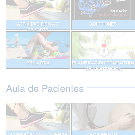
ACTIVIDAD FÍSICA Y
ADICCIONES
DEPORTE
PEDIATRÍA
PLANIFICACIÓN COMPARTIDA
DE LA ATENCIÓN
Aula de Pacientes
ACOMPAÑANDO A QUIEN TE
ASMA INFANTIL