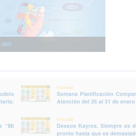
 integrada social y sanitaria: Trabajar juntos
 del 26 al 31 de enero (Murcia)
s 2025
legir otro futuro
07/01/2026
odelo
Semana Planificación Compart
taria:
Atención del 26 al 31 de enero
07/01/2026
a “Mi
Deseos Kayros. Siempre es 
pronto hasta que es demasiado