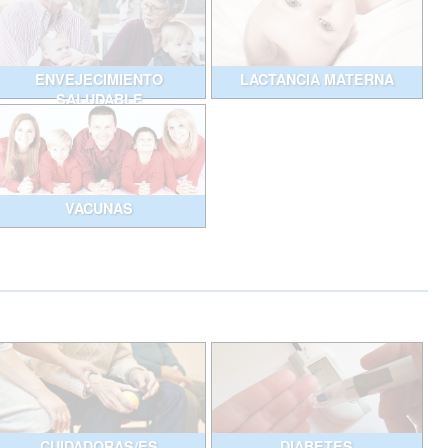
ENVEJECIMIENTO
LACTANCIA MATERNA
SALUDABLE
VACUNAS
CUIDADORAS/ES
DIABETES