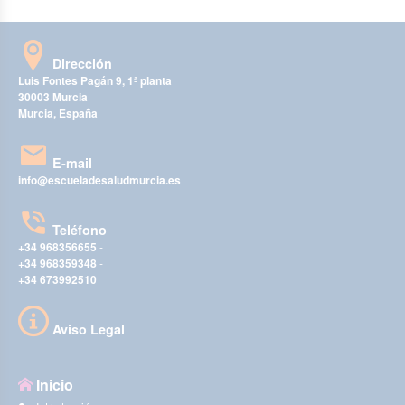
Dirección
Luis Fontes Pagán 9, 1ª planta
30003 Murcia
Murcia, España
E-mail
info@escueladesaludmurcia.es
Teléfono
+34 968356655
-
+34 968359348
-
+34 673992510
Aviso Legal
Inicio