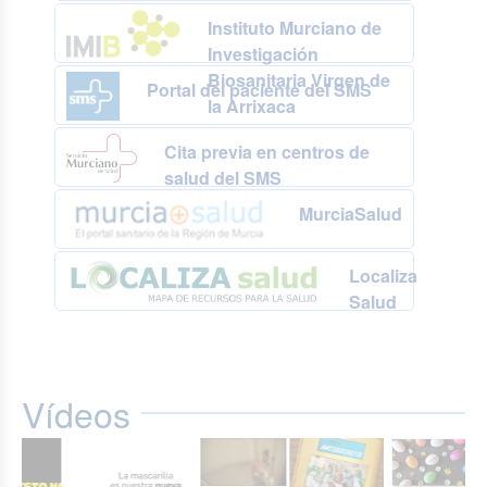
Instituto Murciano de
Investigación
Biosanitaria Virgen de
Portal del paciente del SMS
la Arrixaca
Cita previa en centros de
salud del SMS
MurciaSalud
Localiza
Salud
Vídeos