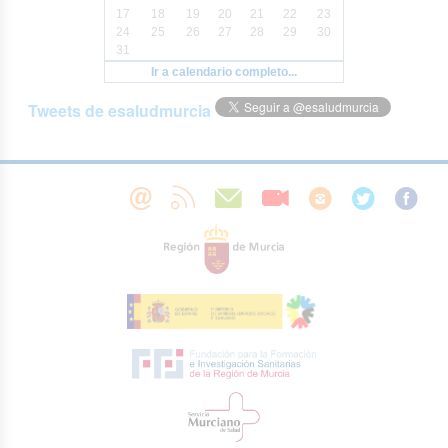
17
18
19
20
21
22
23
24
25
26
27
28
29
30
31
Ir a calendario completo...
Tweets de esaludmurcia