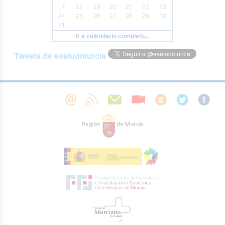
17
18
19
20
21
22
23
24
25
26
27
28
29
30
31
Ir a calendario completo...
Tweets de esaludmurcia