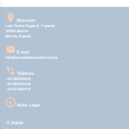
Dirección
Luis Fontes Pagán 9, 1ª planta
30003 Murcia
Murcia, España
E-mail
info@escueladesaludmurcia.es
Teléfono
+34 968356655
-
+34 968359348
-
+34 673992510
Aviso Legal
Inicio