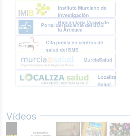
Instituto Murciano de
Investigación
Biosanitaria Virgen de
Portal del paciente del SMS
la Arrixaca
Cita previa en centros de
salud del SMS
MurciaSalud
Localiza
Salud
Vídeos