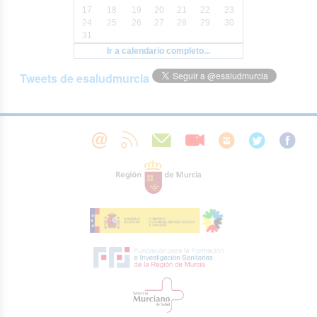
17
18
19
20
21
22
23
24
25
26
27
28
29
30
31
Ir a calendario completo...
Tweets de esaludmurcia