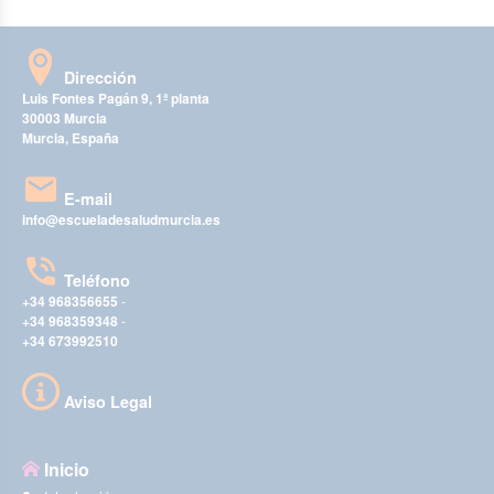
Dirección
Luis Fontes Pagán 9, 1ª planta
30003 Murcia
Murcia, España
E-mail
info@escueladesaludmurcia.es
Teléfono
+34 968356655
-
+34 968359348
-
+34 673992510
Aviso Legal
Inicio