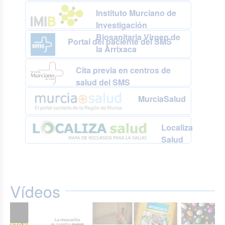
Instituto Murciano de
Investigación
Biosanitaria Virgen de
Portal del paciente del SMS
la Arrixaca
Cita previa en centros de
salud del SMS
MurciaSalud
Localiza
Salud
Vídeos