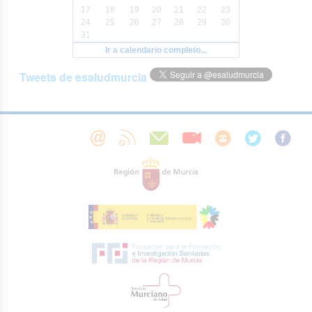
17
18
19
20
21
22
23
24
25
26
27
28
29
30
31
Ir a calendario completo...
Tweets de esaludmurcia