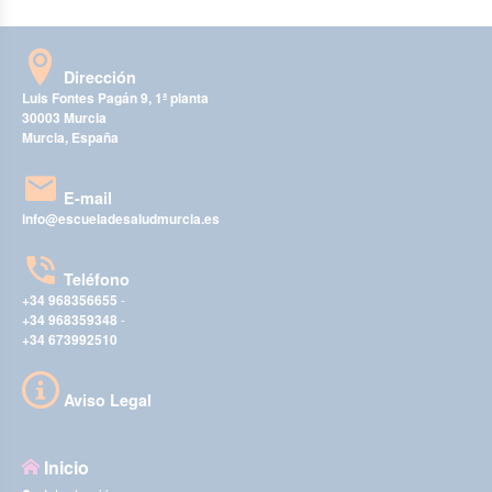
Dirección
Luis Fontes Pagán 9, 1ª planta
30003 Murcia
Murcia, España
E-mail
info@escueladesaludmurcia.es
Teléfono
+34 968356655
-
+34 968359348
-
+34 673992510
Aviso Legal
Inicio