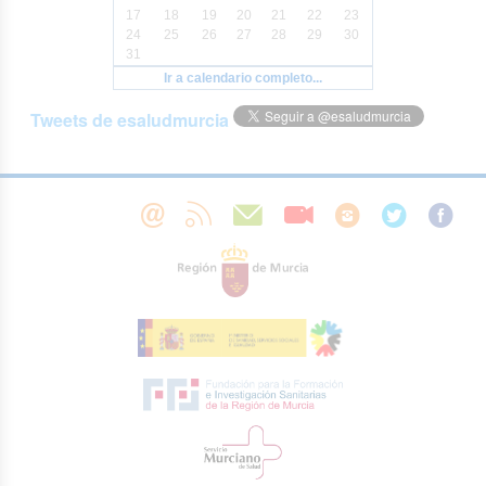
17
18
19
20
21
22
23
24
25
26
27
28
29
30
31
Ir a calendario completo...
Tweets de esaludmurcia