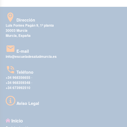
Dirección
Luis Fontes Pagán 9, 1ª planta
30003 Murcia
Murcia, España
E-mail
info@escueladesaludmurcia.es
Teléfono
+34 968356655
-
+34 968359348
-
+34 673992510
Aviso Legal
Inicio