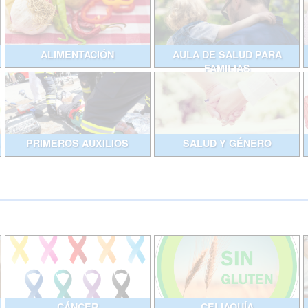
ALIMENTACIÓN
AULA DE SALUD PARA
FAMILIAS
PRIMEROS AUXILIOS
SALUD Y GÉNERO
CÁNCER
CELIAQUÍA