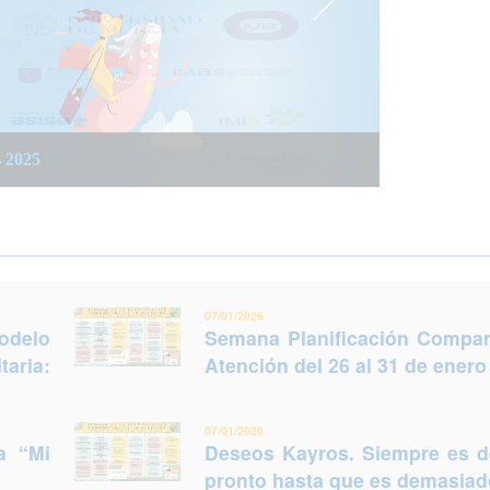
 integrada social y sanitaria: Trabajar juntos
 del 26 al 31 de enero (Murcia)
s 2025
legir otro futuro
07/01/2026
odelo
Semana Planificación Compart
taria:
Atención del 26 al 31 de enero
07/01/2026
a “Mi
Deseos Kayros. Siempre es 
pronto hasta que es demasiado