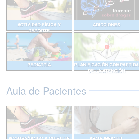
ACTIVIDAD FÍSICA Y
ADICCIONES
DEPORTE
PEDIATRÍA
PLANIFICACIÓN COMPARTIDA
DE LA ATENCIÓN
Aula de Pacientes
ACOMPAÑANDO A QUIEN TE
ASMA INFANTIL