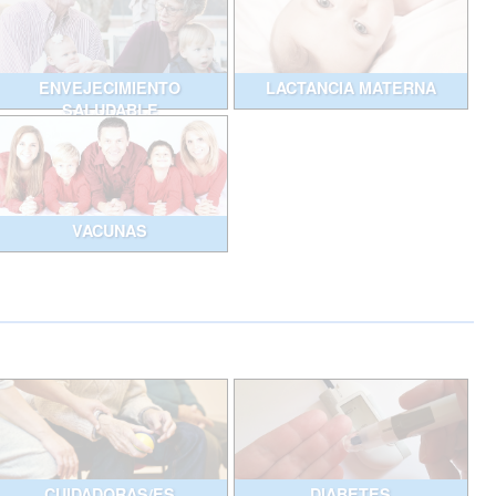
ENVEJECIMIENTO
LACTANCIA MATERNA
SALUDABLE
VACUNAS
CUIDADORAS/ES
DIABETES