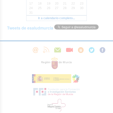
17
18
19
20
21
22
23
24
25
26
27
28
29
30
31
Ir a calendario completo...
Tweets de esaludmurcia