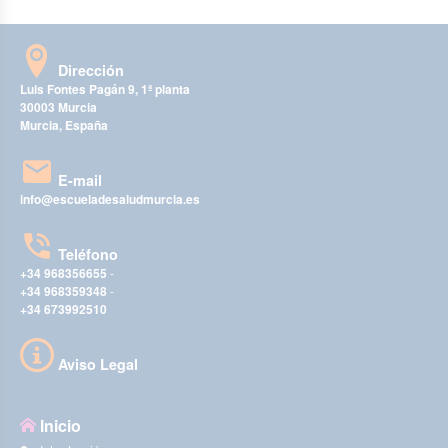
Dirección
Luis Fontes Pagán 9, 1ª planta
30003 Murcia
Murcia, España
E-mail
info@escueladesaludmurcia.es
Teléfono
+34 968356655
-
+34 968359348
-
+34 673992510
Aviso Legal
Inicio