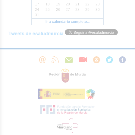
17
18
19
20
21
22
23
24
25
26
27
28
29
30
31
Ir a calendario completo...
Tweets de esaludmurcia