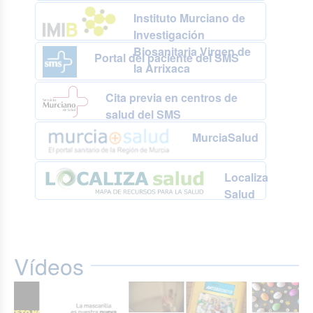
Instituto Murciano de
Investigación
Biosanitaria Virgen de
Portal del paciente del SMS
la Arrixaca
Cita previa en centros de
salud del SMS
MurciaSalud
Localiza
Salud
Vídeos