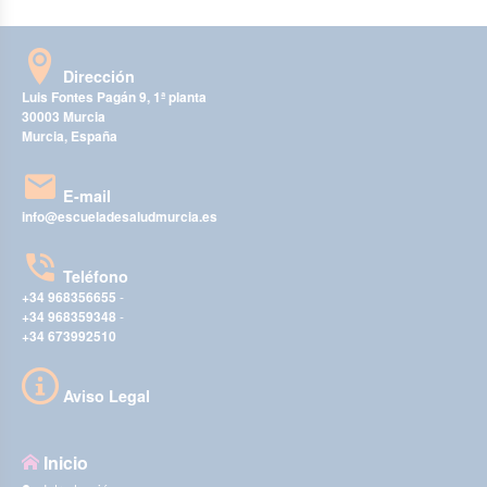
Dirección
Luis Fontes Pagán 9, 1ª planta
30003 Murcia
Murcia, España
E-mail
info@escueladesaludmurcia.es
Teléfono
+34 968356655
-
+34 968359348
-
+34 673992510
Aviso Legal
Inicio